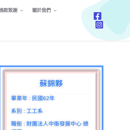
捐款致謝
關於我們
蘇錦夥
畢業年
:
民國
62
年
系別
:
工工系
職銜
:
財團法人中衛發展中心 總