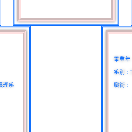
畢業年
系別
:
護理系
職銜
: