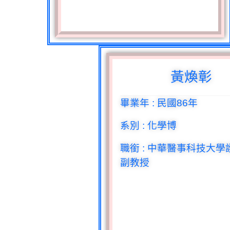
黃煥彰
畢業年
:
民國
86
年
系別
:
化學博
職銜
:
中華醫事科技大學
副教授