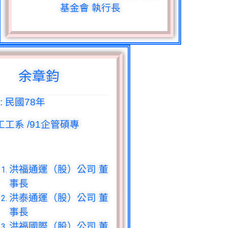
基金會 執行長
余章鈞
:
民國
78
年
工工系 /91企管碩專
洪福通運（股）公司 董
事長
洪泰通運（股）公司 董
事長
洪福國際（股）公司 董