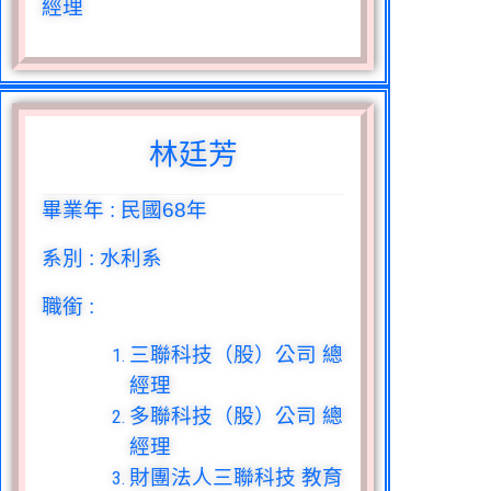
經理
林廷芳
畢業年
:
民國
68
年
系別
:
水利系
職銜
:
三聯科技（股）公司 總
經理
多聯科技（股）公司 總
經理
財團法人三聯科技 教育