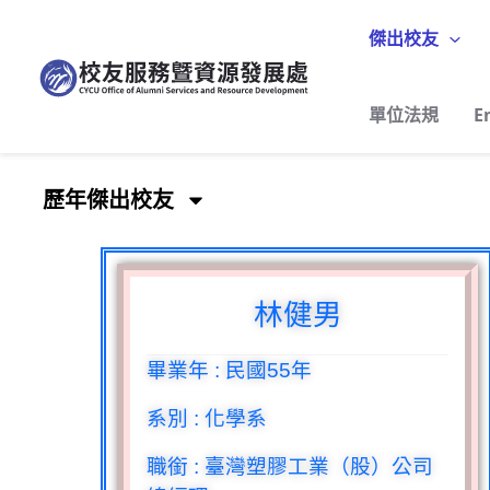
跳
至
傑出校友
主
要
單位法規
E
內
容
歷年傑出校友
林健男
畢業年
:
民國
55
年
系別
:
化學系
職銜
:
臺灣塑膠工業（股）公司