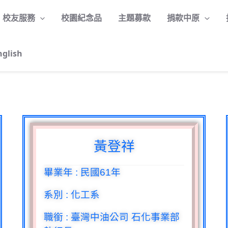
校友服務
校園紀念品
主題募款
捐款中原
nglish
黃登祥
畢業年
:
民國
61
年
系別
:
化工系
職銜
:
臺灣中油公司 石化事業部