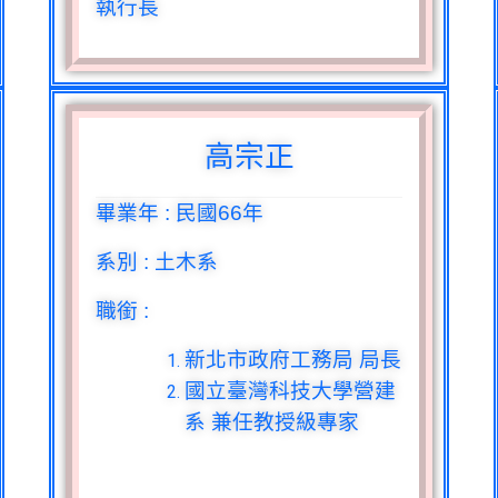
執行長
高宗正
畢業年
:
民國
66
年
系別
:
土木系
職銜
:
新北市政府工務局 局長
國立臺灣科技大學營建
系 兼任教授級專家