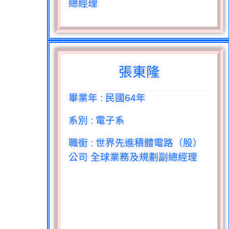
總經理
張東隆
畢業年
:
民國
64
年
系別
:
電子系
職銜
:
世界先進積體電路（股）
公司 全球業務及規劃副總經理