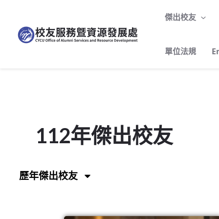
跳
至
傑出校友
主
要
單位法規
E
內
容
112年傑出校友
歷年傑出校友