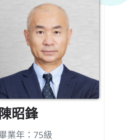
陳昭鋒
畢業年：75級