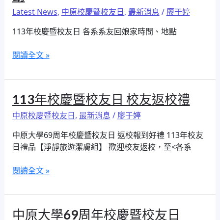
校
動
Latest News
,
中原校慶暨校友日
,
最新消息
/
廖于婷
慶
暨
113年校慶暨校友日 各系系友回娘家時間、地點
校
友
閱讀全文 »
日
系
友
回
113
113年校慶暨校友日 校友返校禮
娘
年
中原校慶暨校友日
,
最新消息
/
廖于婷
家
校
活
慶
中原大學69周年校慶暨校友日 返校報到好禮 113年校友
動
暨
日禮品【淨靜旅遊潔膚組】 歡迎校友返校，至<各系
校
友
閱讀全文 »
日
校
友
中
中原大學69周年校慶暨校友日
返