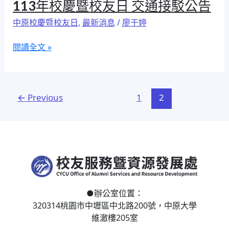
113
113年校慶暨校友日 交通接駁公告
校
年
友
中原校慶暨校友日
,
最新消息
/
廖于婷
校
禮
慶
閱讀全文 »
暨
校
友
日
←
Previous
1
2
交
通
接
駁
公
告
●
辦公室位置：
320314桃園市中壢區
中北路200號，
中原大學
維澈樓205室