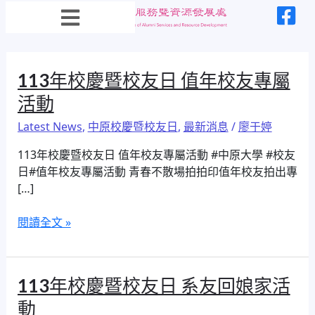
跳
文
至
章
主
分
要
頁
內
113
113年校慶暨校友日 值年校友專屬
容
年
活動
校
Latest News
,
中原校慶暨校友日
,
最新消息
/
廖于婷
慶
暨
113年校慶暨校友日 值年校友專屬活動 #中原大學 #校友
校
日#值年校友專屬活動 青春不散場拍拍印值年校友拍出專
友
[…]
日
值
閱讀全文 »
年
校
友
專
113
113年校慶暨校友日 系友回娘家活
屬
年
動
活