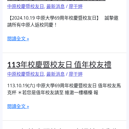
原
校
中原校慶暨校友日
,
最新消息
/
廖于婷
大
禮
學
【2024.10.19 中原大學69周年校慶暨校友日】 誠摯邀
69
請所有中原人返校同慶！
周
年
閱讀全文 »
校
慶
暨
113
113年校慶暨校友日 值年校友禮
校
年
友
中原校慶暨校友日
,
最新消息
/
廖于婷
校
日
慶
113.10.19(六) 中原大學69周年校慶暨校友日 值年校友馬
暨
克杯 ＊若您是值年校友請至 維澈一樓櫃檯 報
校
友
閱讀全文 »
日
值
年