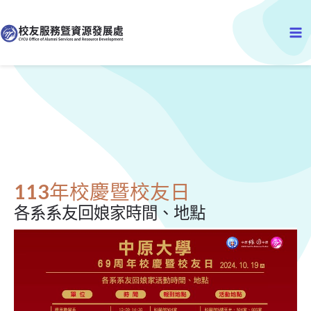
跳
Ma
至
主
Me
要
內
容
113年校慶暨校友日
各系系友回娘家時間、地點