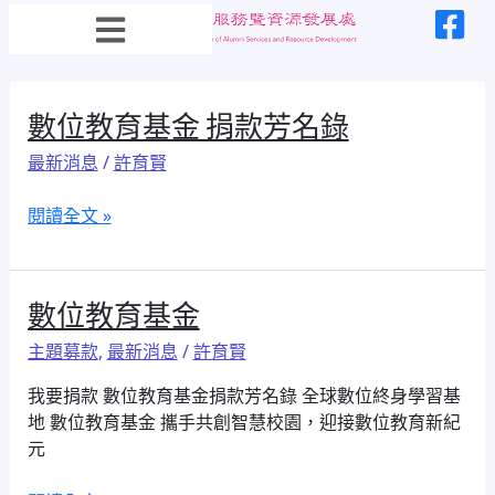
跳
至
主
要
內
數
數位教育基金 捐款芳名錄
容
位
最新消息
/
許育賢
教
育
閱讀全文 »
基
金
捐
款
數
數位教育基金
芳
位
主題募款
,
最新消息
/
許育賢
名
教
錄
育
我要捐款 數位教育基金捐款芳名錄 全球數位終身學習基
基
地 數位教育基金 攜手共創智慧校園，迎接數位教育新紀
金
元