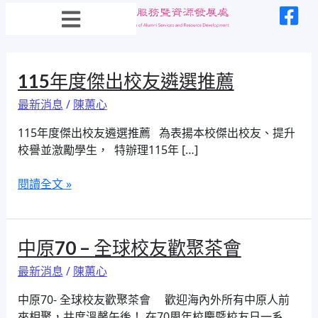
跳
至
主
要
內
115
115年度傑出校友遴選推薦
容
年
最新消息
/
陳蕙心
度
傑
115年度傑出校友遴選推薦 為表揚本校傑出校友、提升
出
校譽並激勵學生， 特辦理115年 […]
校
友
閱讀全文 »
遴
選
推
中
中原70 – 全球校友歡聚茶會
薦
原
最新消息
/
陳蕙心
70
–
中原70- 全球校友歡聚茶會 歡迎海內外所有中原人前
全
來相聚，共度溫馨午後！ 在70周年校慶暨校友日一系