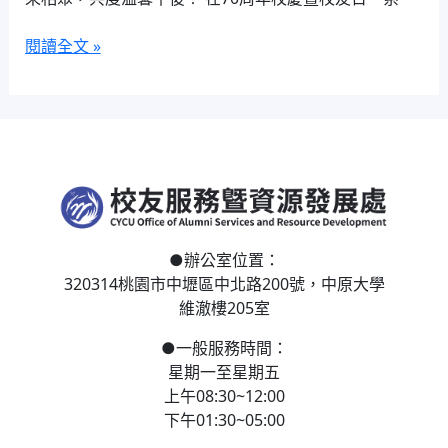
球
校
閱讀全文 »
友
歡
聚
茶
會
●
辦公室位置：
320314桃園市中壢區
中北路200號，
中原大學
維澈樓205室
●
一般服務時間：
星期一至星期五
上午08:30~12:00
下午01:30~05:00