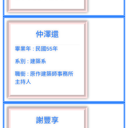
仲澤還
畢業年
:
民國
55
年
系別
:
建築系
職銜
:
原作建築師事務所
主持人
謝豐享