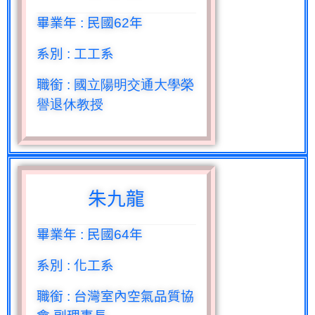
畢業年
:
民國
62
年
系別
:
工工系
職銜
: 國立陽明交通大學榮
譽退休教授
朱九龍
畢業年
:
民國
64
年
系別
:
化工系
職銜
:
台灣室內空氣品質協