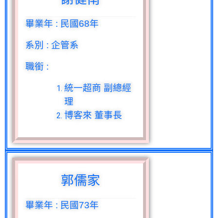
畢業年
:
民國
68
年
系別
:
企管系
職銜
:
統一超商 副總經
理
博客來 董事長
郭儒家
畢業年
:
民國
73
年