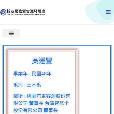
跳
Ma
至
主
Me
要
內
容
歷年傑出校友
吳運豐
畢業年
:
民國
48
年
系別
:
土木系
職銜
:
桃園汽車客運股份有
限公司 董事長 台灣智慧卡
股份有限公司 董事長