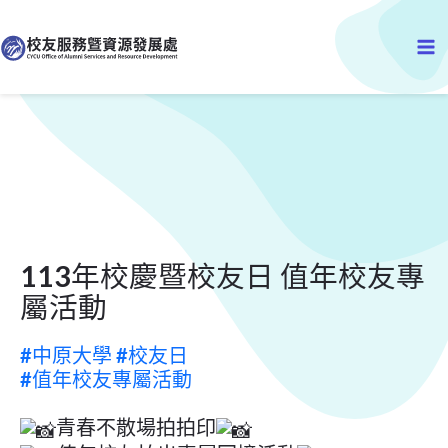
跳
Ma
至
主
Me
要
內
容
113年校慶暨校友日 值年校友專
屬活動
#中原大學
#校友日
#值年校友專屬活動
青春不散場拍拍印