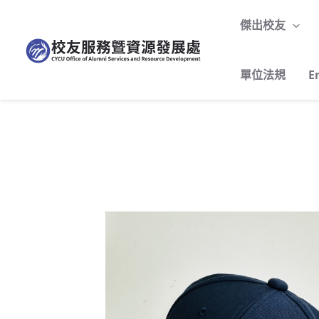
跳
至
傑出校友
主
要
單位法規
E
內
容