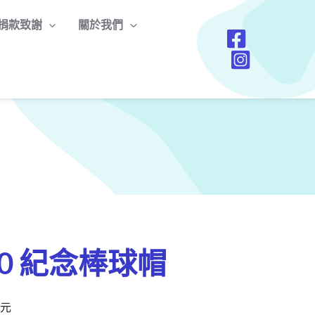
捐款致謝
關於我們
0 紀念棒球帽
0元