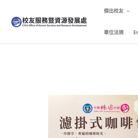
跳
至
傑出校友
主
要
單位法規
E
內
容