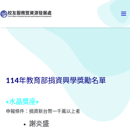
跳
Ma
至
主
Me
要
內
容
114年教育部捐資興學獎勵名單
«水晶獎座»
申報條件：捐資新台幣一千萬以上者
謝炎盛