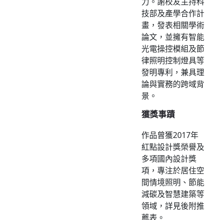
力。謝校友主持科
技部及產學合作計
畫，發表相關學術
論文，並擁有智能
光電操控模組及節
律照明控制燈具等
發明專利，兼具理
論與實務的跨域背
景。
獲獎事蹟
作品曾獲2017年
紅點設計獎榮譽及
多項國內設計獎
項，專注於居住空
間情境照明、節能
減碳及智慧建築等
領域，詳見後附推
薦表。