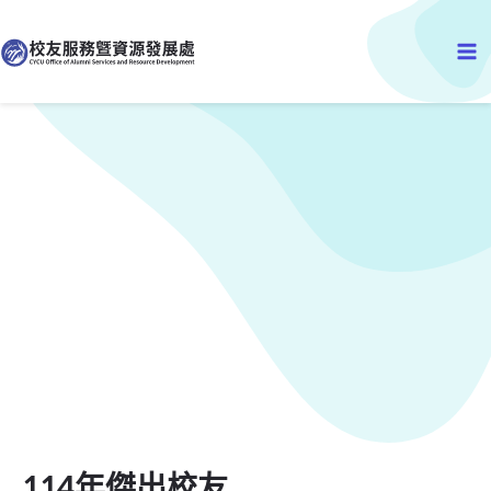
Ma
至
主
Me
要
內
容
114年傑出校友