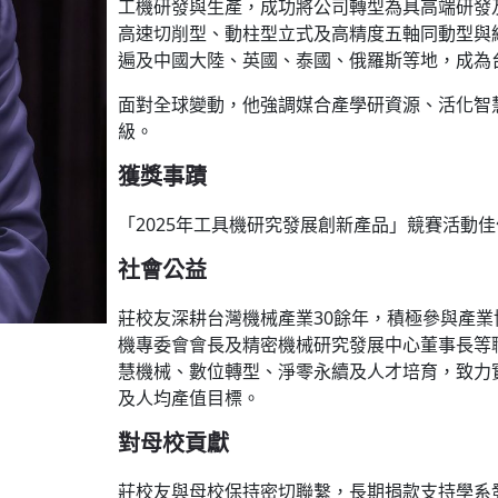
工機研發與生產，成功將公司轉型為具高端研發
高速切削型、動柱型立式及高精度五軸同動型與
遍及中國大陸、英國、泰國、俄羅斯等地，成為
面對全球變動，他強調媒合產學研資源、活化智
級。
獲獎事蹟
「2025年工具機研究發展創新產品」競賽活動
社會公益
莊校友深耕台灣機械產業30餘年，積極參與產
機專委會會長及精密機械研究發展中心董事長等職
慧機械、數位轉型、淨零永續及人才培育，致力實
及人均產值目標。
對母校貢獻
莊校友與母校保持密切聯繫，長期捐款支持學系