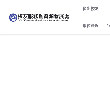
至
傑出校友
主
要
內
單位法規
E
容