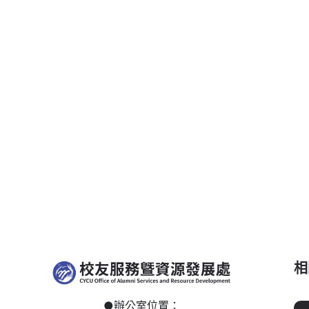
相
●
辦公室位置：