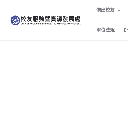
至
傑出校友
主
要
內
單位法規
E
容