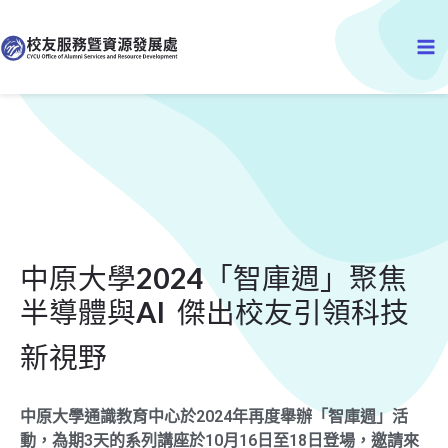
跳
Ma
至
主
Me
要
內
容
中原大學2024「智庫週」聚焦
半導體與AI 傑出校友引領科技
新視野
中原大學通識教育中心於2024年再度舉辦「智庫週」活
動，為期3天的系列講座於10月16日至18日登場，邀請來