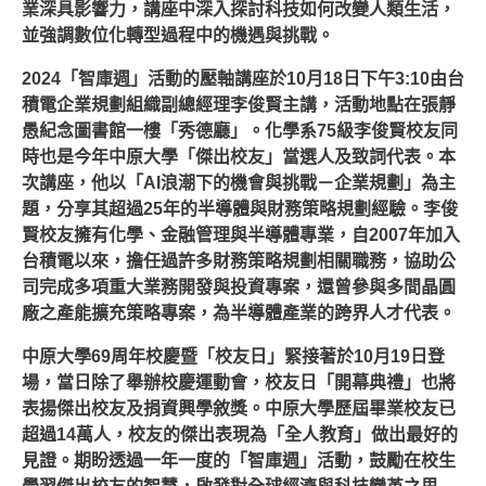
業深具影響力，講座中深入探討科技如何改變人類生活，
並強調數位化轉型過程中的機遇與挑戰。
2024「智庫週」活動的壓軸講座於10月18日下午3:10由台
積電企業規劃組織副總經理李俊賢主講，活動地點在張靜
愚紀念圖書館一樓「秀德廳」。化學系75級李俊賢校友同
時也是今年中原大學「傑出校友」當選人及致詞代表。本
次講座，他以「AI浪潮下的機會與挑戰－企業規劃」為主
題，分享其超過25年的半導體與財務策略規劃經驗。李俊
賢校友擁有化學、金融管理與半導體專業，自2007年加入
台積電以來，擔任過許多財務策略規劃相關職務，協助公
司完成多項重大業務開發與投資專案，還曾參與多間晶圓
廠之產能擴充策略專案，為半導體產業的跨界人才代表。
中原大學69周年校慶暨「校友日」緊接著於10月19日登
場，當日除了舉辦校慶運動會，校友日「開幕典禮」也將
表揚傑出校友及捐資興學敘獎。中原大學歷屆畢業校友已
超過14萬人，校友的傑出表現為「全人教育」做出最好的
見證。期盼透過一年一度的「智庫週」活動，鼓勵在校生