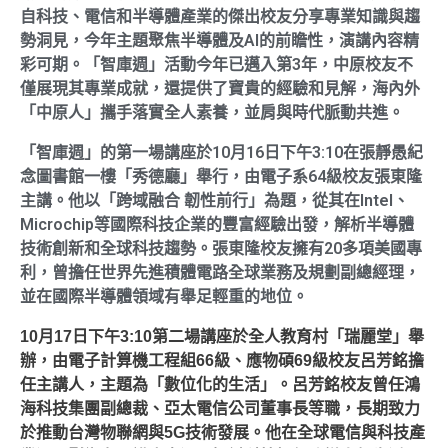
自科技、電信和半導體產業的傑出校友分享專業知識與趨
勢洞見，今年主題聚焦半導體及AI的前瞻性，演講內容精
彩可期。「智庫週」活動今年已邁入第3年，中原校友不
僅展現其專業成就，還提供了寶貴的經驗和見解，海內外
「中原人」攜手落實全人素養，並肩與時代脈動共進。
「智庫週」的第一場講座於10月16日下午3:10在張靜愚紀
念圖書館一樓「秀德廳」舉行，由電子系64級校友張東隆
主講。他以「跨域融合 韌性前行」為題，從其在Intel、
Microchip等國際科技企業的豐富經驗出發，解析半導體
技術創新和全球科技趨勢。張東隆校友擁有20多項美國專
利，曾擔任世界先進積體電路全球業務及規劃副總經理，
並在國際半導體領域有舉足輕重的地位。
10月17日下午3:10第二場講座於全人教育村「瑞麗堂」舉
辦，由電子計算機工程組66級、應物碩69級校友呂芳銘擔
任主講人，主題為「數位化的生活」。呂芳銘校友曾任鴻
海科技集團副總裁、亞太電信公司董事長等職，長期致力
於推動台灣物聯網與5G技術發展。他在全球電信與科技產