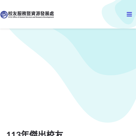
Ma
至
主
Me
要
內
容
113年傑出校友