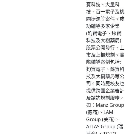
寶科技、大量科
技、百一電子及桃
園捷運等案件。成
功輔導多家企業
(鈞寶電子、錸寶
科技及大樹藥局)
股票公開發行、上
市及上櫃規劃。實
際輔導案例包括:
鈞寶電子、錸寶科
技及大樹藥局等公
司。同時羅校友也
提供跨國企業審計
及諮詢規劃服務，
如：Manz Group
(德商)、LAM
Group (美商)、
ATLAS Group (瑞
典商) 、TOTO