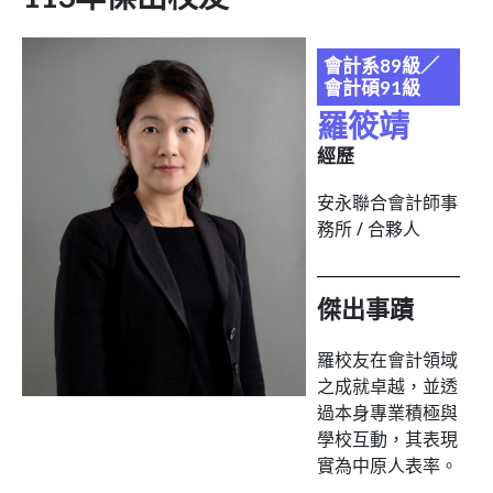
會計系89級／
會計碩91級
羅筱靖
經歷
安永聯合會計師事
務所 / 合夥人
傑出事蹟
羅校友在會計領域
之成就卓越，並透
過本身專業積極與
學校互動，其表現
實為中原人表率。