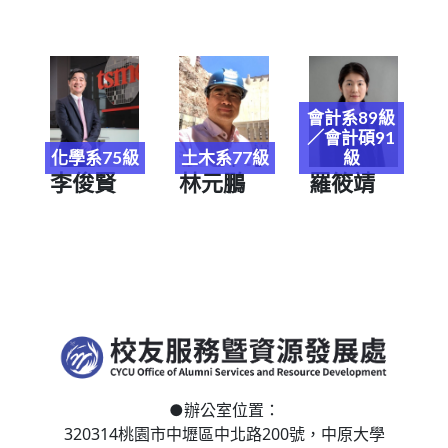
會計系89級
／會計碩91
化學系75級
土木系77級
級
李俊賢
林元鵬
羅筱靖
●
辦公室位置：
320314桃園市中壢區
中北路200號，
中原大學