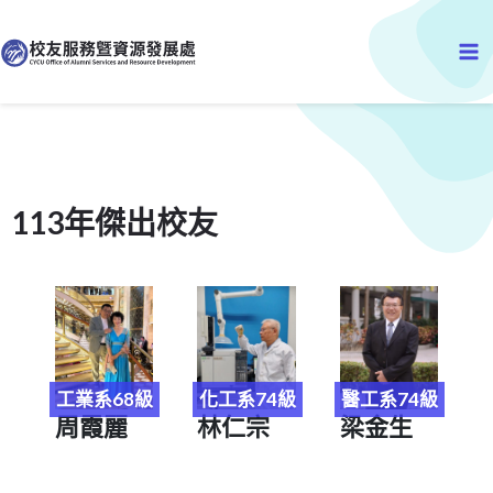
跳
Ma
至
主
Me
要
內
容
113年傑出校友
工業系68級
化工系74級
醫工系74級
周霞麗
林仁宗
梁金生