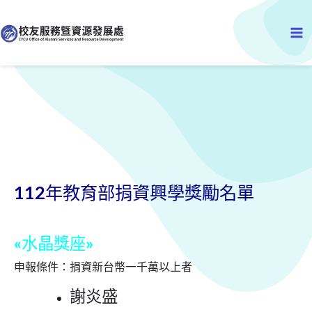
跳
Ma
至
主
Me
要
內
容
112年教育部捐資興學獎勵名單
«水晶獎座»
申報條件：捐資新台幣一千萬以上者
謝炎盛