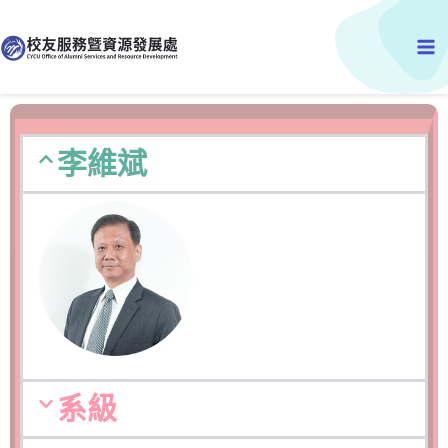
跳
Ma
至
主
Me
要
內
容
李維斌
系級