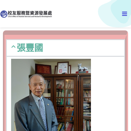
跳
Ma
至
主
Me
要
內
容
張豐國