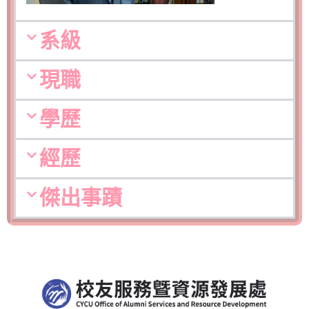
系級
現職
學歷
經歷
傑出事蹟