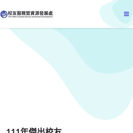
Ma
至
主
Me
要
內
容
111年傑出校友