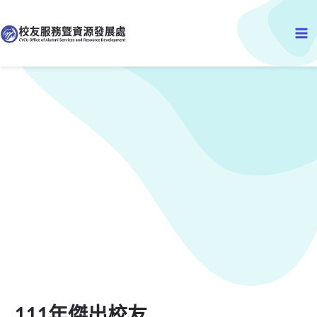
Ma
至
主
Me
要
內
容
111年傑出校友