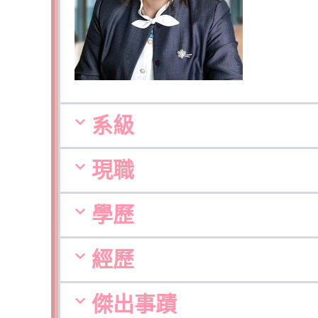
系級
現職
學歷
經歷
傑出事蹟