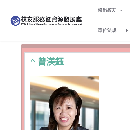
跳
至
傑出校友
主
要
單位法規
E
內
容
曾渼鈺