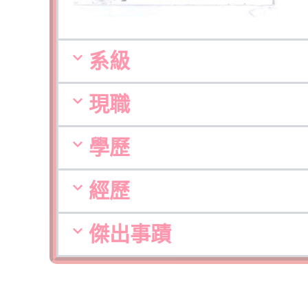
系級
現職
學歷
經歷
傑出事蹟