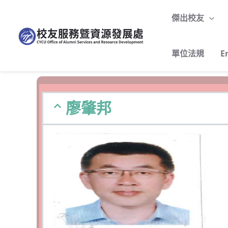
跳
至
傑出校友
主
要
單位法規
E
內
容
廖肇邦