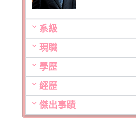
系級
現職
學歷
經歷
傑出事蹟