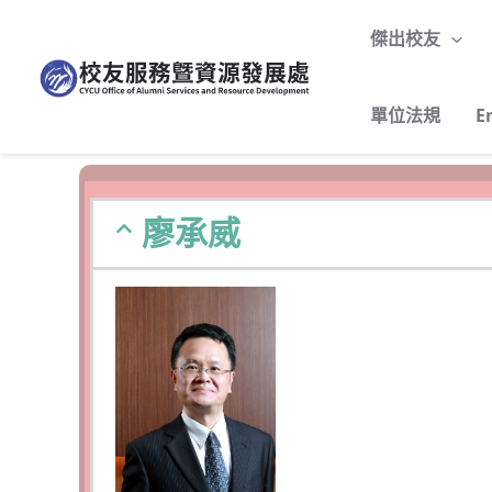
跳
至
傑出校友
主
要
單位法規
E
內
容
廖承威