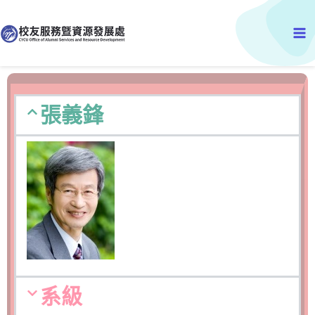
跳
Ma
至
主
Me
要
內
容
張義鋒
系級