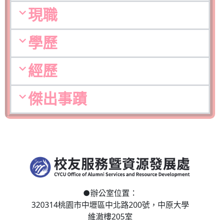
現職
學歷
經歷
傑出事蹟
●
辦公室位置：
320314桃園市中壢區
中北路200號，
中原大學
維澈樓205室