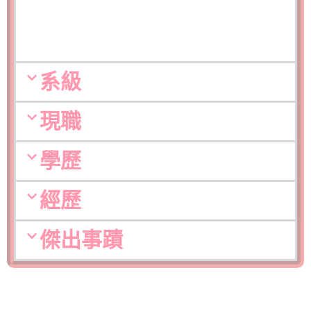
系級
現職
學歷
經歷
傑出事蹟