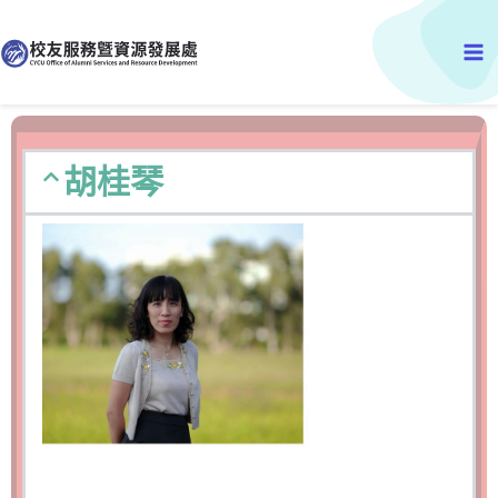
跳
Ma
至
主
Me
要
內
容
胡桂琴