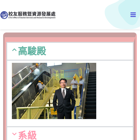
跳
Ma
至
主
Me
要
內
容
高駿殿
系級