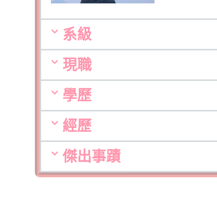
系級
現職
學歷
經歷
傑出事蹟