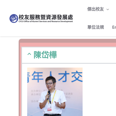
跳
至
傑出校友
主
要
單位法規
E
內
容
陳岱樺