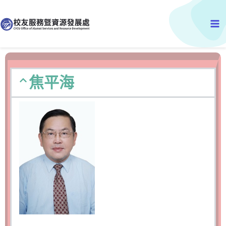
跳
Ma
至
主
Me
要
內
容
焦平海