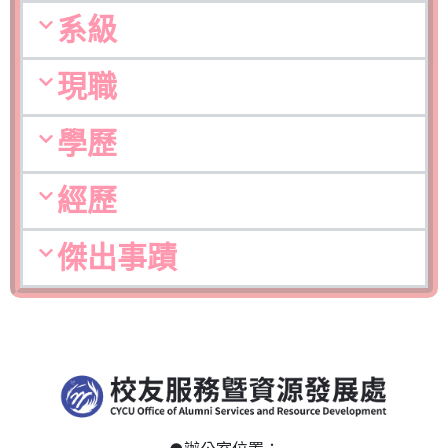
系級
現職
學歷
經歷
傑出事蹟