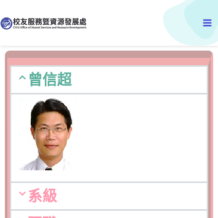
跳
Ma
至
主
Me
要
內
容
曾信超
系級