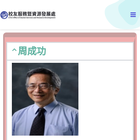
跳
Ma
至
主
Me
要
內
容
周成功