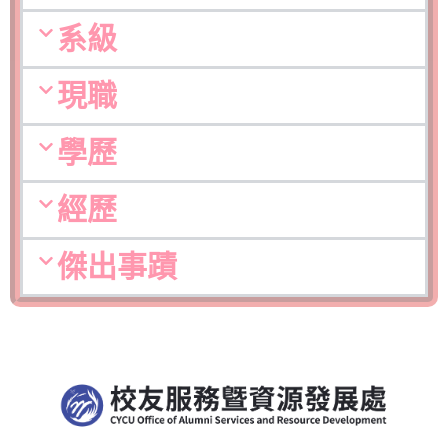
系級
現職
學歷
經歷
傑出事蹟