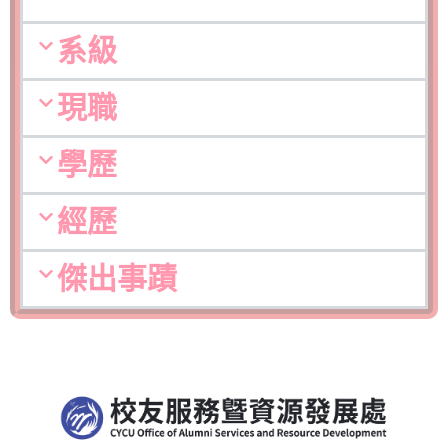
系級
現職
學歷
經歷
傑出事蹟