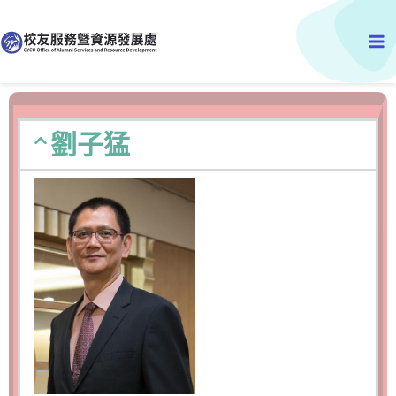
跳
Ma
至
主
Me
要
內
容
劉子猛