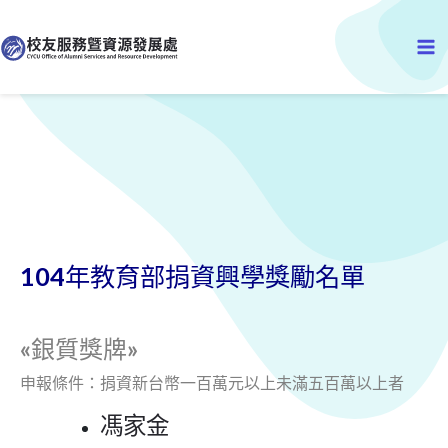
跳
Ma
至
主
Me
要
內
容
104年教育部捐資興學獎勵名單
«銀質獎牌»
申報條件：捐資新台幣一百萬元以上未滿五百萬以上者
馮家金