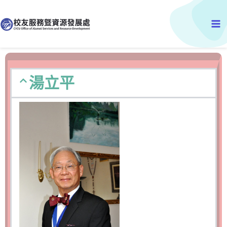
跳
Ma
至
主
Me
要
內
容
湯立平