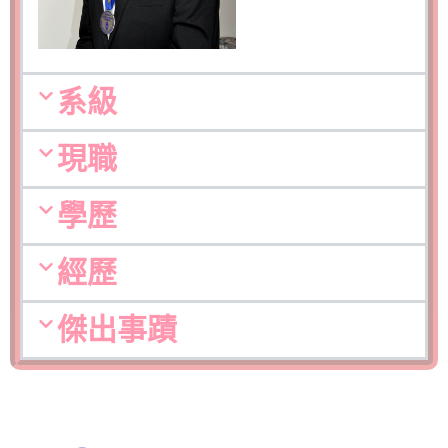
系級
現職
學歷
經歷
傑出事蹟