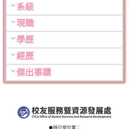
系級
現職
學歷
經歷
傑出事蹟
●
辦公室位置：