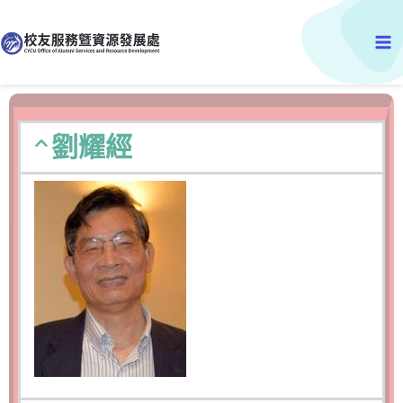
跳
Ma
至
主
Me
要
內
容
劉耀經