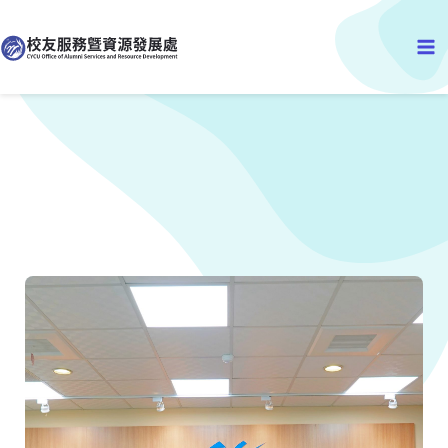
跳
Ma
至
主
Me
要
內
容