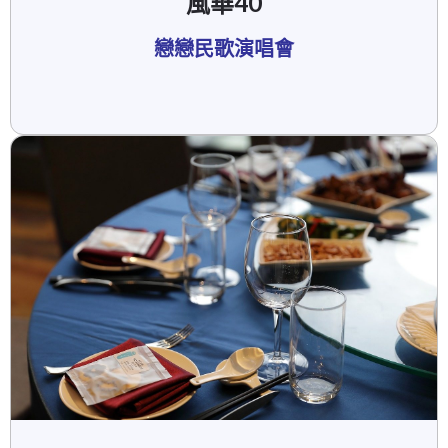
風華40
戀戀民歌演唱會