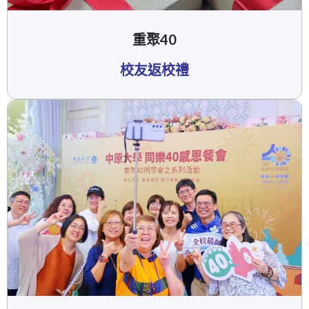
重聚40
校友返校禮