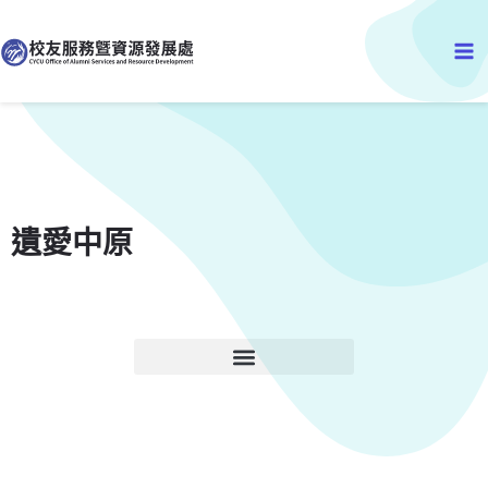
跳
Ma
至
主
Me
要
內
容
遺愛中原