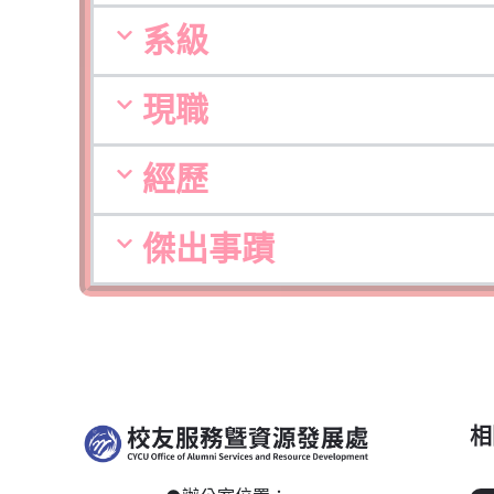
系級
現職
經歷
傑出事蹟
相