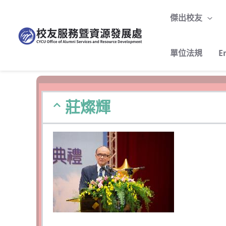
跳
至
傑出校友
主
要
單位法規
E
內
容
莊燦輝