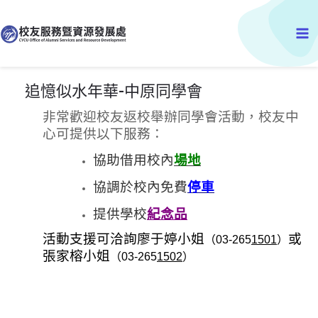
跳
Ma
至
主
Me
要
內
追憶似水年華-中原同學會
容
非常歡迎校友返校舉辦同學會活動，校友中
心可提供以下服務：
協助
借用校內
場地
協調於校內免費
停車
提供學校
紀念品
活動支援可洽詢廖于婷小姐
或
（03-265
1501
）
張家榕小姐
（03-265
1502
）