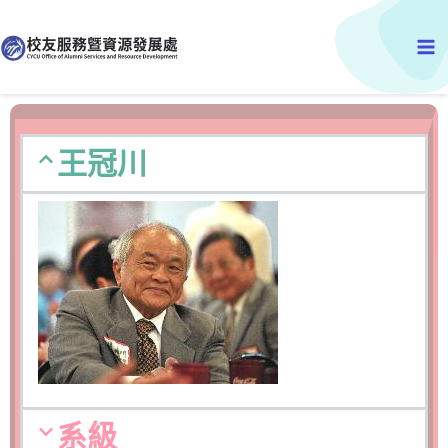
跳
Ma
至
主
Me
要
內
容
王冠川
系級