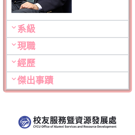
系級
現職
經歷
傑出事蹟