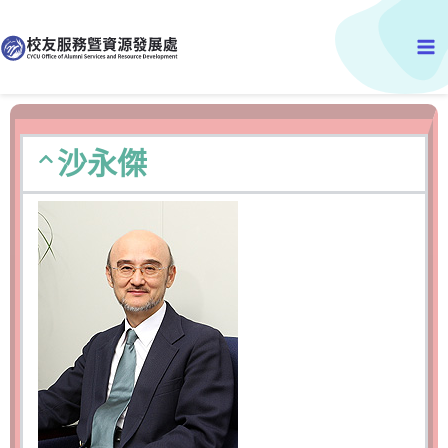
跳
Ma
至
主
Me
要
內
容
沙永傑