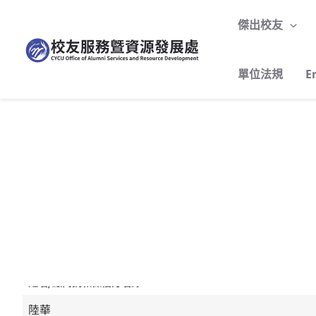
跳
至
傑出校友
主
要
單位法規
E
內
容