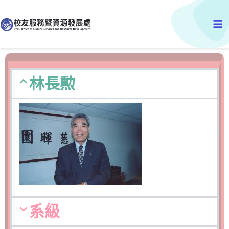
跳
Ma
至
主
Me
要
內
容
林長勲
系級