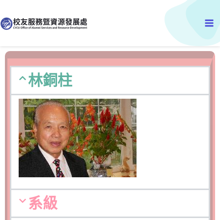
跳
Ma
至
主
Me
要
內
容
林銅柱
系級