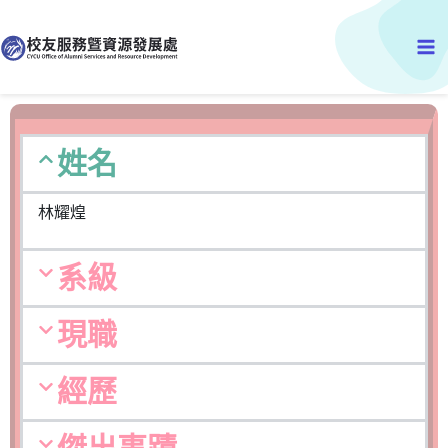
跳
Ma
至
主
Me
要
內
容
姓名
林耀煌
系級
現職
經歷