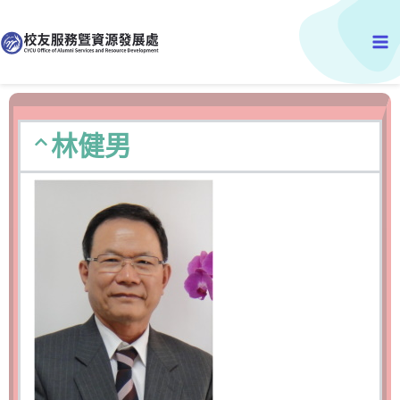
跳
Ma
至
主
Me
要
內
容
林健男