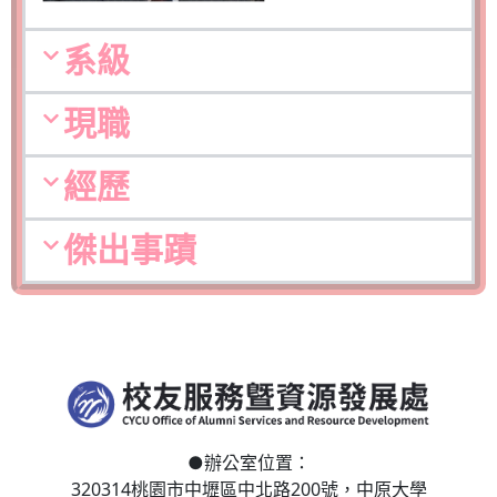
系級
現職
經歷
傑出事蹟
●
辦公室位置：
320314桃園市中壢區
中北路200號，
中原大學