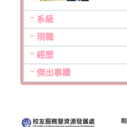
系級
現職
經歷
傑出事蹟
相