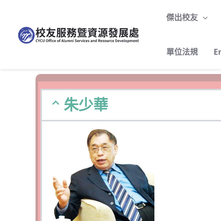
跳
至
傑出校友
主
要
單位法規
E
內
容
朱少華