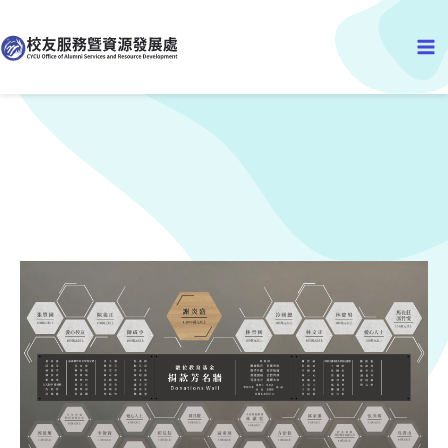
跳
Ma
至
主
Me
要
內
容