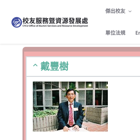
跳
至
傑出校友
主
要
單位法規
E
內
容
戴豐樹