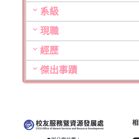
系級
現職
經歷
傑出事蹟
相